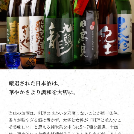
厳選された日本酒は、
華やかさより調和を大切に。
当店のお酒は、料理の味わいを邪魔しないことが第一条件。
香りが強すぎる酒は置かず、大将と女将が「料理と並んでこ
そ美味しい」と思える純米系を中心に5〜7種を厳選。十四
代・而今といった希少銘柄が入ることもありますが、あくま